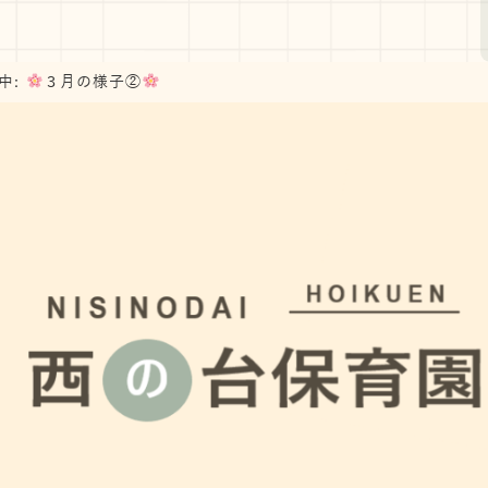
中:
３月の様子②